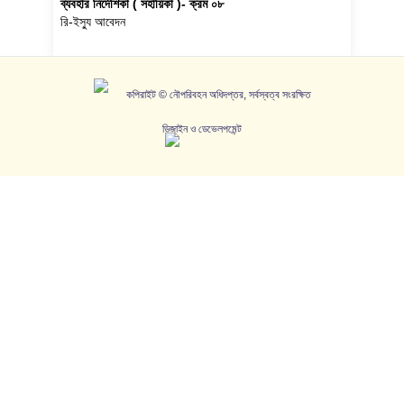
ব্যবহার নির্দেশিকা ( সহায়িকা )- ক্রম ০৮
রি-ইস্যু আবেদন
কপিরাইট © নৌপরিবহন অধিদপ্তর, সর্বস্বত্ব সংরক্ষিত
ডিজাইন ও ডেভেলপমেন্ট